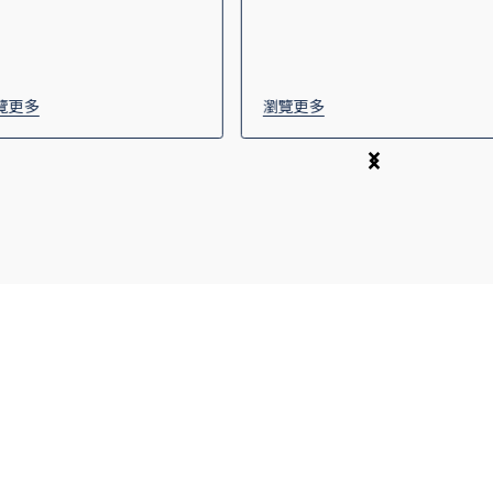
覽更多
瀏覽更多
關於我們
聯繫我們
組織圖
投資人關係
大事紀
企業永續