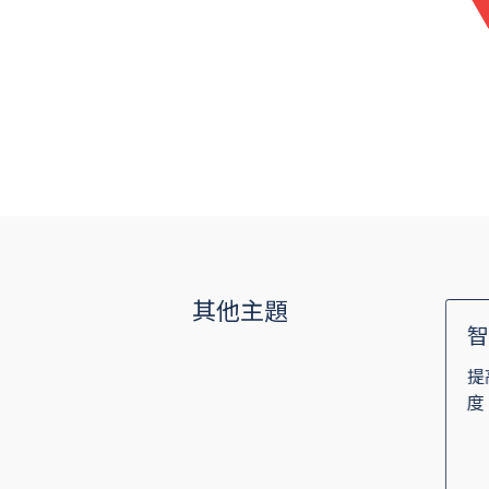
其他主題
對外倡議
、永續發展和責
公共倡導與管理框架
提
度