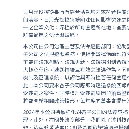
日月光投控從事所有經營活動均力求符合相關
的落實，日月光投控持續關注任何影響營運之
一之企業文化，深植於所有營運所在地，並要
所有適用之法令與規範。
本公司由公司治理主管及法令遵循部門，協助
子公司之法規遵循業務，使相關營運活動均符
主要由法規盤點、法規更新、法規鑑別到合規
大核心程序，達到持續且有效之法遵作為。同
機制及管理系統，以評估與即時控管任何營運
此，本公司要求各子公司應即時透過系統回報
受裁罰之案件，同時檢討受裁罰原因並落實整
將會查核相關改善情形，每年度向董事會提出
2024年本公司持續強化對各子公司的法遵查
理。此外，在國外法令部分，我們除了將科技
規、清潔競爭法案(CCA)及歐盟碳邊境調整機制