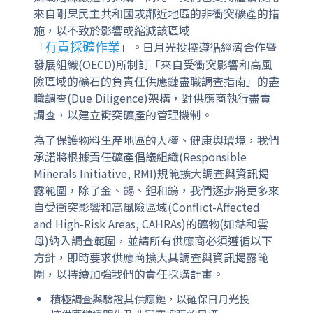
來自剛果民主共和國或鄰近地區的非衝突礦產的措
施，以不致於影響或縮減該區域
「
」。日月光投控遵循經濟合作暨
有責採礦作業
發展組織(OECD)所制訂「來自受衝突影響和高風
險區域的礦石的負責任供應鏈盡職調查指南」的盡
職調查(Due Diligence)架構，對供應商執行盡責
調查，以建立衝突礦產的管理機制。
為了保護物料生產地區的人權、健康與環境，我們
承諾將根據責任礦產倡議組織(Responsible
Minerals Initiative, RMI)規範擴大調查與資訊揭
露範圍，除了金、錫、鉭和鎢，我們逐步將更多來
自受衝突影響和高風險區域(Conflict-Affected
and High-Risk Areas, CAHRAs)的礦物(如鈷和雲
母)納入調查範圍，並請所有供應商必須遵循以下
方針，即時要求供應商擴大其調查與資訊揭露範
圍，以持續加強我們的責任採購計畫。
積極調查與驗證其供應鏈，以確保日月光投