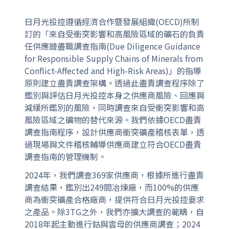
日月光投控遵循經濟合作暨發展組織(OECD)所制
訂的「來自受衝突影響和高風險區域的礦石的負責
任供應鏈盡職調查指南(Due Diligence Guidance
for Responsible Supply Chains of Minerals from
Conflict-Affected and High-Risk Areas)」的指導
原則建立盡責調查架構。透過此盡責調查程序除了
鑑別與評估日月光投控本身之供應商風險、回應與
減緩所鑑別的風險，同時調查來自受衝突影響和高
風險區域之礦物的替代來源。我們依據OECD盡責
調查指南程序，設計供應商衝突礦產稽核表單，透
過現場與文件稽核輔導供應商建立符合OECD盡責
調查指南的管理機制。
2024年，我們調查369家供應商，根據所進行盡責
調查結果，鑑別出249間冶煉廠，而100%的供應
商為衝突礦產合格廠商，提供符合日月光投控要求
之產品。除3TG之外，我們亦擴大調查的範疇，自
2018年起主動進行鈷與雲母的供應商調查；2024