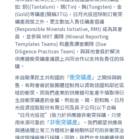
如: 鉭((Tantalum)、錫(Tin)、鎢(Tungsten)、金
(Gold)等礦產(簡稱3TG)，日月光投控除制訂衝突
礦產政策之外，更主動加入責任礦產倡議
(Responsible Minerals Initiative, RMI) 成為其會
員 ，並參與 MRT 團隊 (Mineral Reporting
Templates Teams) 和盡責調查團隊 (Due
Diligence Practices Team)，與其他會員於解決
供應鏈衝突礦產議題上共同合作以支持負責任的採
購。
來自剛果民主共和國的「
」之開採與銷
衝突礦產
售，有時會被武裝團體控制用以資助該國和鄰近區
域的衝突，而我們產業的供應鏈可能會不慎取得衍
生自衝突礦產的金屬，例如金、錫、鉭和鎢。日月
光投資控股股份有限公司及其子公司(以下合稱
“日月光投控”)致力於供應鏈非衝突採購，只使
用來源可靠的「
」。我們期望供應商
非衝突礦產
與通過獨立第三方稽核計畫檢驗所認可的非衝突冶
煉或熔煉廠進行採購。同時，我們也支持繼續使用